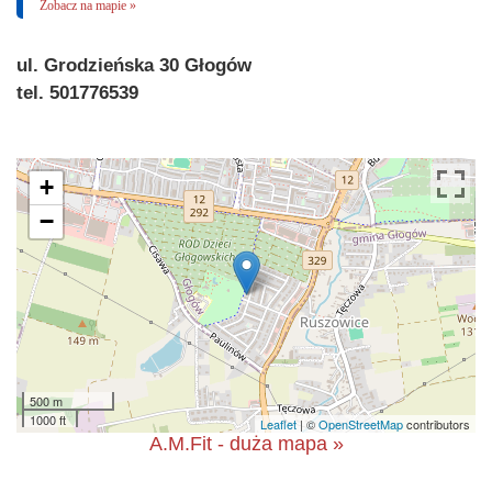
Zobacz na mapie »
ul. Grodzieńska 30 Głogów
tel. 501776539
+
−
500 m
1000 ft
Leaflet
| ©
OpenStreetMap
contributors
A.M.Fit - duża mapa »