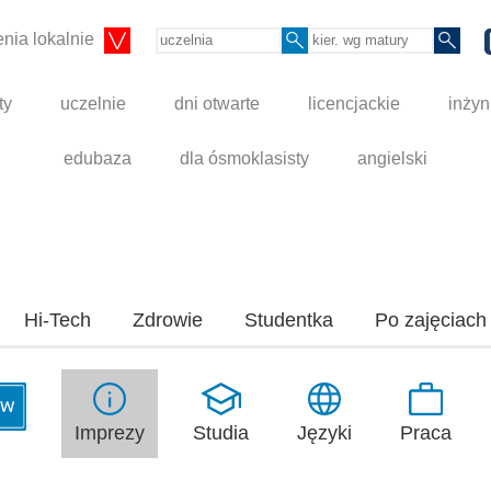
nia lokalnie
ty
uczelnie
dni otwarte
licencjackie
inżyn
edubaza
dla ósmoklasisty
angielski
Hi-Tech
Zdrowie
Studentka
Po zajęciach
Studia
Praca
Imprezy
Języki