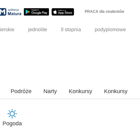
PRACA dla studentów
ierskie
jednolite
II stopnia
podyplomowe
Podróże
Narty
Konkursy
Konkursy
Pogoda