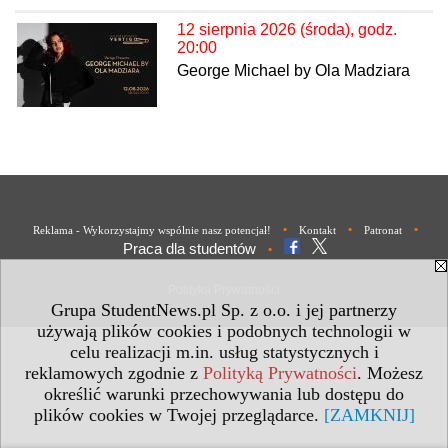
12 sierpnia 2026 (środa), godz.
20:00
George Michael by Ola Madziara
•
•
•
Reklama - Wykorzystajmy wspólnie nasz potencjał!
Kontakt
Patronat
Praca dla studentów
•
Polityka Prywatności
Grupa StudentNews.pl Sp. z o.o. i jej partnerzy
używają plików cookies i podobnych technologii w
celu realizacji m.in. usług statystycznych i
reklamowych zgodnie z
Polityką Prywatności
. Możesz
określić warunki przechowywania lub dostępu do
plików cookies w Twojej przeglądarce.
[ZAMKNIJ]