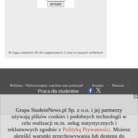
W ciągu ostatnich 30 dni zagłosowano
1
razy w naszych ankietach
•
•
•
Reklama - Wykorzystajmy wspólnie nasz potencjał!
Kontakt
Patronat
Praca dla studentów
•
Polityka Prywatności
Grupa StudentNews.pl Sp. z o.o. i jej partnerzy
używają plików cookies i podobnych technologii w
celu realizacji m.in. usług statystycznych i
reklamowych zgodnie z
Polityką Prywatności
. Możesz
określić warunki przechowywania lub dostępu do