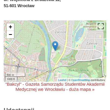
51-601 Wrocław
+
−
500 m
1000 ft
Leaflet
| ©
OpenStreetMap
contributors
"Bakcyl" - Gazeta Samorządu Studentów Akademii
Medycznej we Wrocławiu - duża mapa »