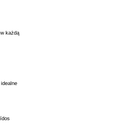
 w każdą
 idealne
oídos