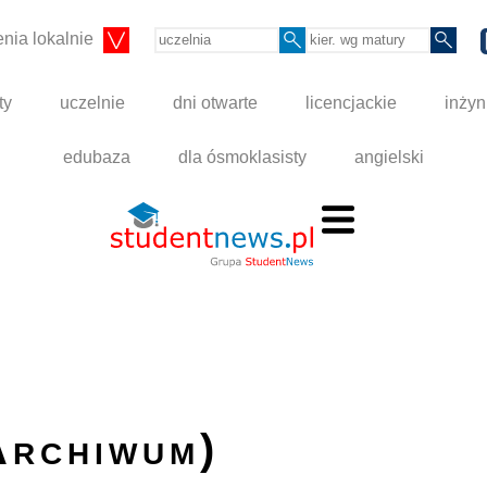
nia lokalnie
ty
uczelnie
dni otwarte
licencjackie
inżyn
edubaza
dla ósmoklasisty
angielski
Archiwum)