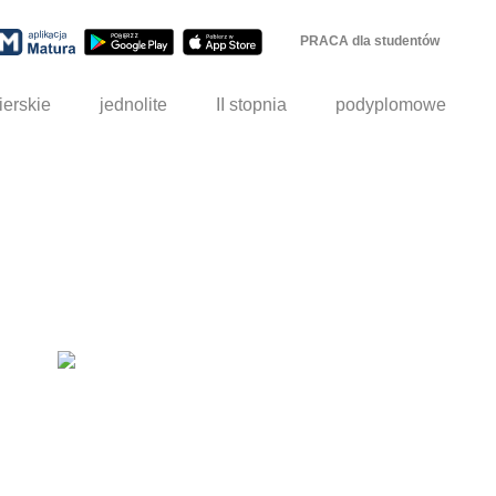
PRACA dla studentów
ierskie
jednolite
II stopnia
podyplomowe