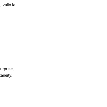
 valió la
urprise,
taneity,