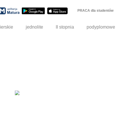
PRACA dla studentów
ierskie
jednolite
II stopnia
podyplomowe