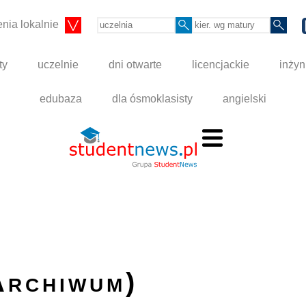
nia lokalnie
ty
uczelnie
dni otwarte
licencjackie
inżyn
edubaza
dla ósmoklasisty
angielski
Archiwum)