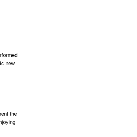
erformed
mic new
ent the
njoying