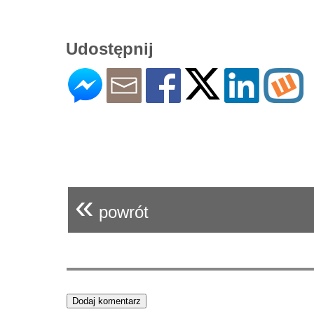
Udostępnij
«
powrót