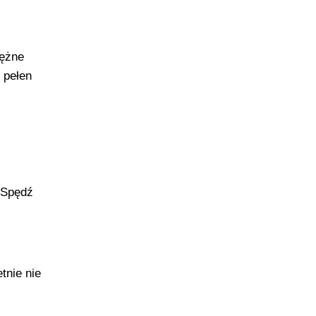
tężne
 pełen
. Spędź
tnie nie