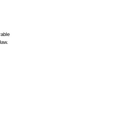
rable
ław.