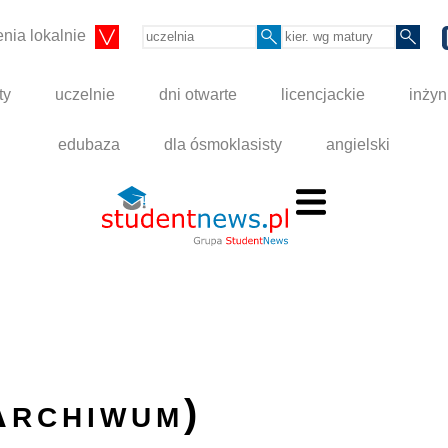
nia lokalnie
ty
uczelnie
dni otwarte
licencjackie
inżyn
edubaza
dla ósmoklasisty
angielski
Archiwum)