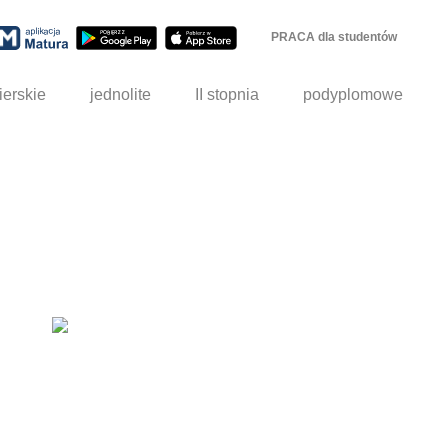
PRACA dla studentów
ierskie
jednolite
II stopnia
podyplomowe