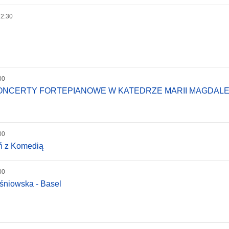
22:30
00
KONCERTY FORTEPIANOWE W KATEDRZE MARII MAGDAL
00
eń z Komedią
00
śniowska - Basel