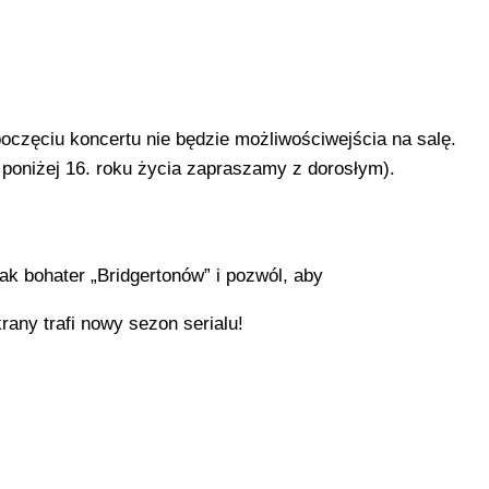
oczęciu koncertu nie będzie możliwości​wejścia na salę.
 poniżej 16. roku życia zapraszamy z dorosłym).
jak bohater „Bridgertonów” i pozwól, aby
any trafi nowy sezon serialu!