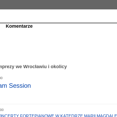
Komentarze
prezy we Wrocławiu i okolicy
30
Jam Session
:00
KONCERTY FORTEPIANOWE W KATEDRZE MARII MAGDAL