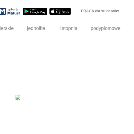
PRACA dla studentów
ierskie
jednolite
II stopnia
podyplomowe