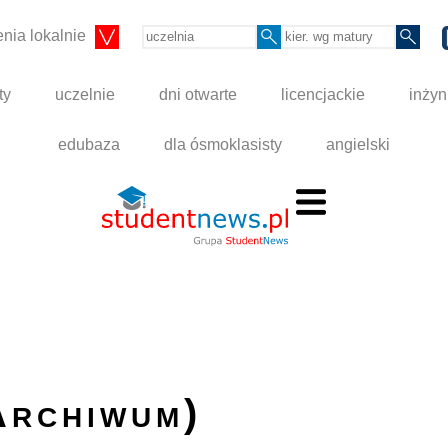
nia lokalnie
ty
uczelnie
dni otwarte
licencjackie
inżyn
edubaza
dla ósmoklasisty
angielski
Archiwum)