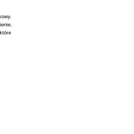
kowy.
ienie,
które