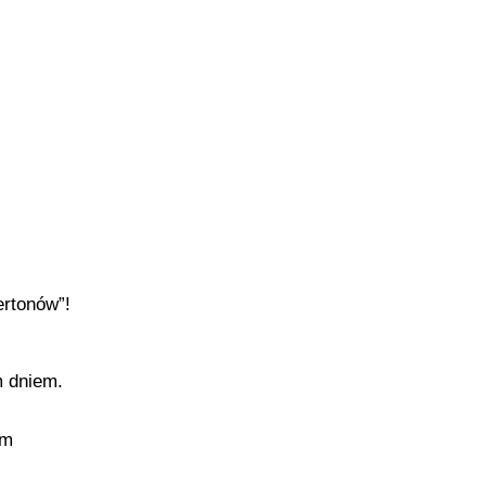
ertonów”!
m dniem.
ym