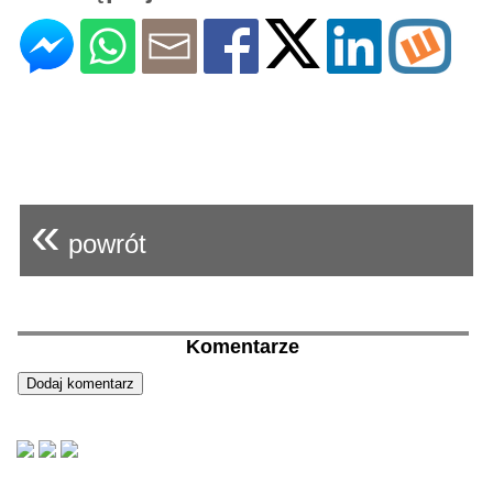
«
powrót
Komentarze